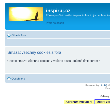
inspiruj.cz
Fórum pro Vaši vnitřní inspiraci - Inspiruj a nech se in
Přejít na obsah
Obsah fóra
Smazat všechny cookies z fóra
Chcete smazat všechna cookies z vašeho disku uložená tímto fórem?
Obsah fóra
Powered by
phpBB
©
Čes
Odkazy 
Abrahamovo uceni
Dobre zp