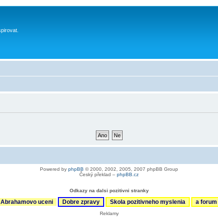
spirovat.
Powered by
phpBB
© 2000, 2002, 2005, 2007 phpBB Group
Český překlad –
phpBB.cz
Odkazy na dalsi pozitivni stranky
Abrahamovo uceni
Dobre zpravy
Skola pozitivneho myslenia
a foru
Reklamy