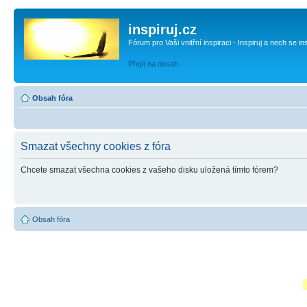
inspiruj.cz
Fórum pro Vaši vnitřní inspiraci - Inspiruj a nech se in
Přejít na obsah
Obsah fóra
Smazat všechny cookies z fóra
Chcete smazat všechna cookies z vašeho disku uložená tímto fórem?
Obsah fóra