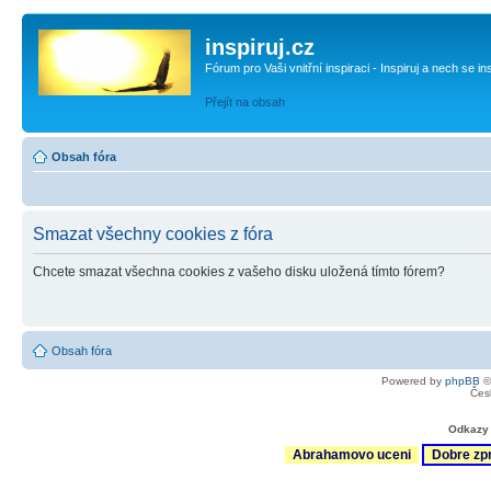
inspiruj.cz
Fórum pro Vaši vnitřní inspiraci - Inspiruj a nech se in
Přejít na obsah
Obsah fóra
Smazat všechny cookies z fóra
Chcete smazat všechna cookies z vašeho disku uložená tímto fórem?
Obsah fóra
Powered by
phpBB
©
Čes
Odkazy 
Abrahamovo uceni
Dobre zp