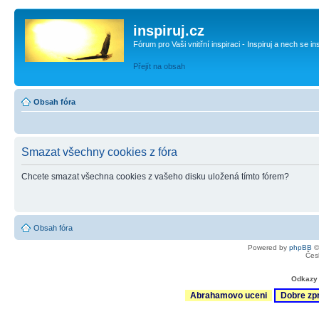
inspiruj.cz
Fórum pro Vaši vnitřní inspiraci - Inspiruj a nech se in
Přejít na obsah
Obsah fóra
Smazat všechny cookies z fóra
Chcete smazat všechna cookies z vašeho disku uložená tímto fórem?
Obsah fóra
Powered by
phpBB
©
Čes
Odkazy 
Abrahamovo uceni
Dobre zp