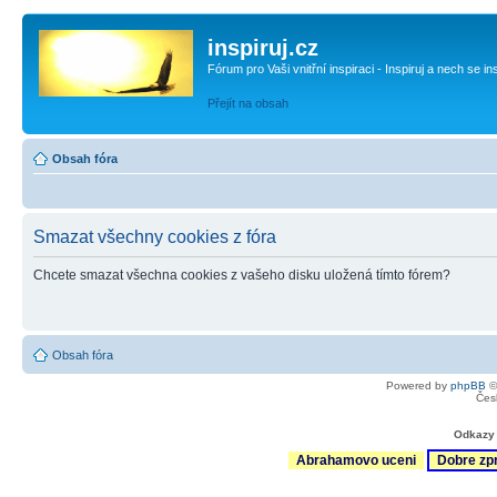
inspiruj.cz
Fórum pro Vaši vnitřní inspiraci - Inspiruj a nech se in
Přejít na obsah
Obsah fóra
Smazat všechny cookies z fóra
Chcete smazat všechna cookies z vašeho disku uložená tímto fórem?
Obsah fóra
Powered by
phpBB
©
Čes
Odkazy 
Abrahamovo uceni
Dobre zp