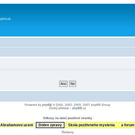
spirovat.
Powered by
phpBB
© 2000, 2002, 2005, 2007 phpBB Group
Český překlad –
phpBB.cz
Odkazy na dalsi pozitivni stranky
Abrahamovo uceni
Dobre zpravy
Skola pozitivneho myslenia
a foru
Reklamy