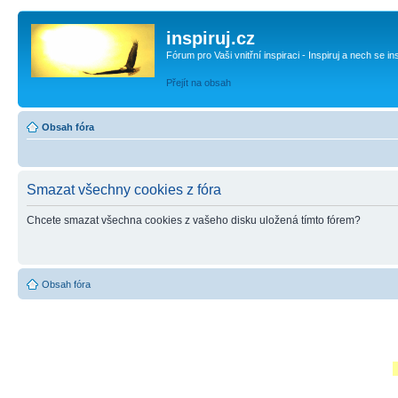
inspiruj.cz
Fórum pro Vaši vnitřní inspiraci - Inspiruj a nech se in
Přejít na obsah
Obsah fóra
Smazat všechny cookies z fóra
Chcete smazat všechna cookies z vašeho disku uložená tímto fórem?
Obsah fóra