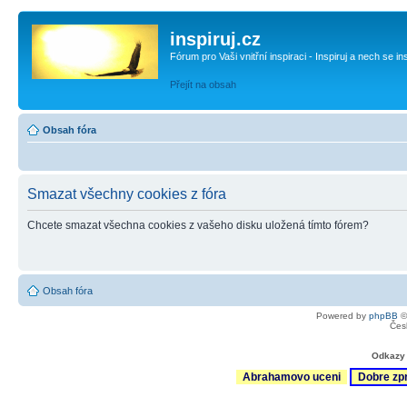
inspiruj.cz
Fórum pro Vaši vnitřní inspiraci - Inspiruj a nech se in
Přejít na obsah
Obsah fóra
Smazat všechny cookies z fóra
Chcete smazat všechna cookies z vašeho disku uložená tímto fórem?
Obsah fóra
Powered by
phpBB
©
Čes
Odkazy 
Abrahamovo uceni
Dobre zp