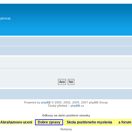
spirovat.
Powered by
phpBB
© 2000, 2002, 2005, 2007 phpBB Group
Český překlad –
phpBB.cz
Odkazy na dalsi pozitivni stranky
Abrahamovo uceni
Dobre zpravy
Skola pozitivneho myslenia
a foru
Reklamy