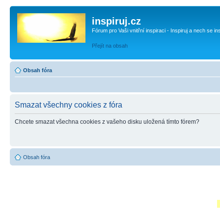
inspiruj.cz
Fórum pro Vaši vnitřní inspiraci - Inspiruj a nech se in
Přejít na obsah
Obsah fóra
Smazat všechny cookies z fóra
Chcete smazat všechna cookies z vašeho disku uložená tímto fórem?
Obsah fóra