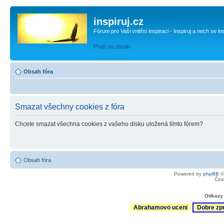
inspiruj.cz
Fórum pro Vaši vnitřní inspiraci - Inspiruj a nech se in
Přejít na obsah
Obsah fóra
Smazat všechny cookies z fóra
Chcete smazat všechna cookies z vašeho disku uložená tímto fórem?
Obsah fóra
Powered by
phpBB
©
Čes
Odkazy 
Abrahamovo uceni
Dobre zp