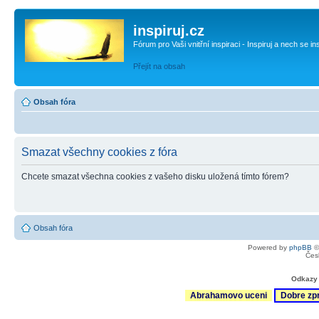
inspiruj.cz
Fórum pro Vaši vnitřní inspiraci - Inspiruj a nech se in
Přejít na obsah
Obsah fóra
Smazat všechny cookies z fóra
Chcete smazat všechna cookies z vašeho disku uložená tímto fórem?
Obsah fóra
Powered by
phpBB
©
Čes
Odkazy 
Abrahamovo uceni
Dobre zp