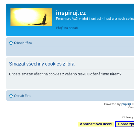
inspiruj.cz
Fórum pro Vaši vnitřní inspiraci - Inspiruj a nech se in
Přejít na obsah
Obsah fóra
Smazat všechny cookies z fóra
Chcete smazat všechna cookies z vašeho disku uložená tímto fórem?
Obsah fóra
Powered by
phpBB
©
Čes
Odkazy 
Abrahamovo uceni
Dobre zp