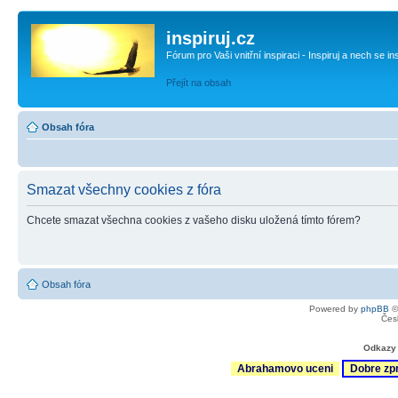
inspiruj.cz
Fórum pro Vaši vnitřní inspiraci - Inspiruj a nech se in
Přejít na obsah
Obsah fóra
Smazat všechny cookies z fóra
Chcete smazat všechna cookies z vašeho disku uložená tímto fórem?
Obsah fóra
Powered by
phpBB
©
Čes
Odkazy 
Abrahamovo uceni
Dobre zp