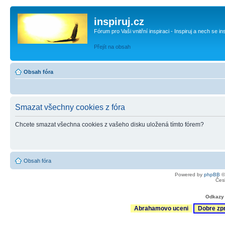
inspiruj.cz
Fórum pro Vaši vnitřní inspiraci - Inspiruj a nech se in
Přejít na obsah
Obsah fóra
Smazat všechny cookies z fóra
Chcete smazat všechna cookies z vašeho disku uložená tímto fórem?
Obsah fóra
Powered by
phpBB
©
Čes
Odkazy 
Abrahamovo uceni
Dobre zp