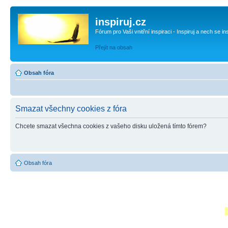
inspiruj.cz
Fórum pro Vaši vnitřní inspiraci - Inspiruj a nech se in
Přejít na obsah
Obsah fóra
Smazat všechny cookies z fóra
Chcete smazat všechna cookies z vašeho disku uložená tímto fórem?
Obsah fóra