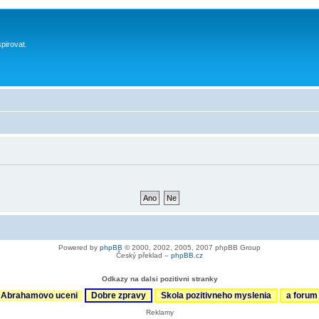
spirovat.
Powered by
phpBB
© 2000, 2002, 2005, 2007 phpBB Group
Český překlad –
phpBB.cz
Odkazy na dalsi pozitivni stranky
Abrahamovo uceni
Dobre zpravy
Skola pozitivneho myslenia
a foru
Reklamy