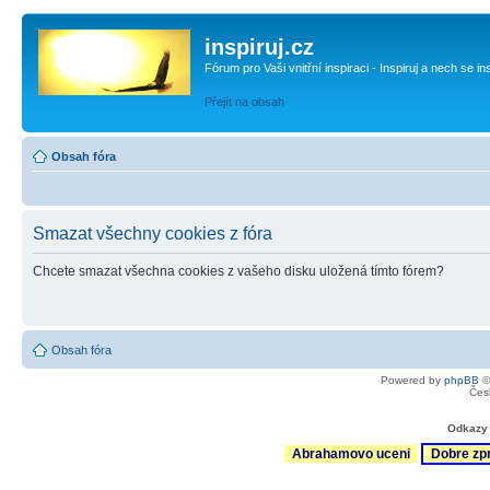
inspiruj.cz
Fórum pro Vaši vnitřní inspiraci - Inspiruj a nech se in
Přejít na obsah
Obsah fóra
Smazat všechny cookies z fóra
Chcete smazat všechna cookies z vašeho disku uložená tímto fórem?
Obsah fóra
Powered by
phpBB
©
Čes
Odkazy 
Abrahamovo uceni
Dobre zp