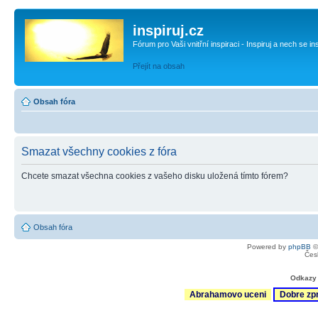
inspiruj.cz
Fórum pro Vaši vnitřní inspiraci - Inspiruj a nech se in
Přejít na obsah
Obsah fóra
Smazat všechny cookies z fóra
Chcete smazat všechna cookies z vašeho disku uložená tímto fórem?
Obsah fóra
Powered by
phpBB
©
Čes
Odkazy 
Abrahamovo uceni
Dobre zp