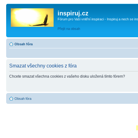
inspiruj.cz
Fórum pro Vaši vnitřní inspiraci - Inspiruj a nech se in
Přejít na obsah
Obsah fóra
Smazat všechny cookies z fóra
Chcete smazat všechna cookies z vašeho disku uložená tímto fórem?
Obsah fóra