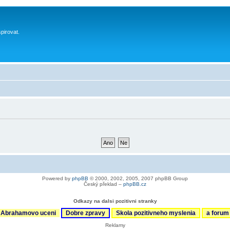
spirovat.
Powered by
phpBB
© 2000, 2002, 2005, 2007 phpBB Group
Český překlad –
phpBB.cz
Odkazy na dalsi pozitivni stranky
Abrahamovo uceni
Dobre zpravy
Skola pozitivneho myslenia
a foru
Reklamy