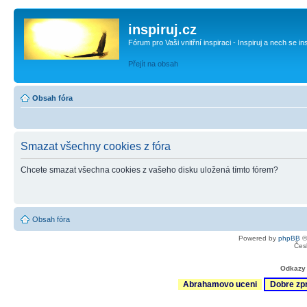
inspiruj.cz
Fórum pro Vaši vnitřní inspiraci - Inspiruj a nech se in
Přejít na obsah
Obsah fóra
Smazat všechny cookies z fóra
Chcete smazat všechna cookies z vašeho disku uložená tímto fórem?
Obsah fóra
Powered by
phpBB
©
Čes
Odkazy 
Abrahamovo uceni
Dobre zp