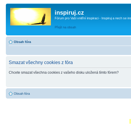
inspiruj.cz
Fórum pro Vaši vnitřní inspiraci - Inspiruj a nech se in
Přejít na obsah
Obsah fóra
Smazat všechny cookies z fóra
Chcete smazat všechna cookies z vašeho disku uložená tímto fórem?
Obsah fóra