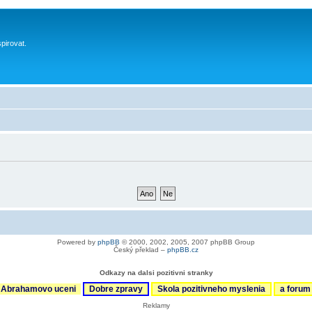
spirovat.
Powered by
phpBB
© 2000, 2002, 2005, 2007 phpBB Group
Český překlad –
phpBB.cz
Odkazy na dalsi pozitivni stranky
Abrahamovo uceni
Dobre zpravy
Skola pozitivneho myslenia
a foru
Reklamy