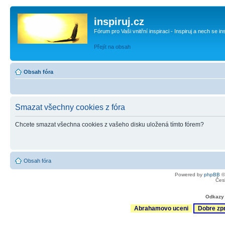
inspiruj.cz
Fórum pro Vaši vnitřní inspiraci - Inspiruj a nech se in
Přejít na obsah
Obsah fóra
Smazat všechny cookies z fóra
Chcete smazat všechna cookies z vašeho disku uložená tímto fórem?
Obsah fóra
Powered by
phpBB
©
Čes
Odkazy 
Abrahamovo uceni
Dobre zp