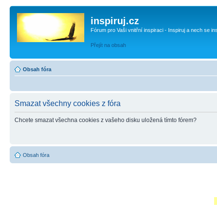
inspiruj.cz
Fórum pro Vaši vnitřní inspiraci - Inspiruj a nech se in
Přejít na obsah
Obsah fóra
Smazat všechny cookies z fóra
Chcete smazat všechna cookies z vašeho disku uložená tímto fórem?
Obsah fóra