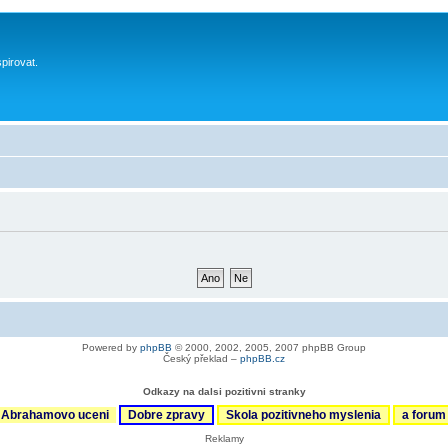
spirovat.
Powered by
phpBB
© 2000, 2002, 2005, 2007 phpBB Group
Český překlad –
phpBB.cz
Odkazy na dalsi pozitivni stranky
Abrahamovo uceni
Dobre zpravy
Skola pozitivneho myslenia
a foru
Reklamy