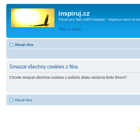
inspiruj.cz
Fórum pro Vaši vnitřní inspiraci - Inspiruj a nech se in
Přejít na obsah
Obsah fóra
Smazat všechny cookies z fóra
Chcete smazat všechna cookies z vašeho disku uložená tímto fórem?
Obsah fóra