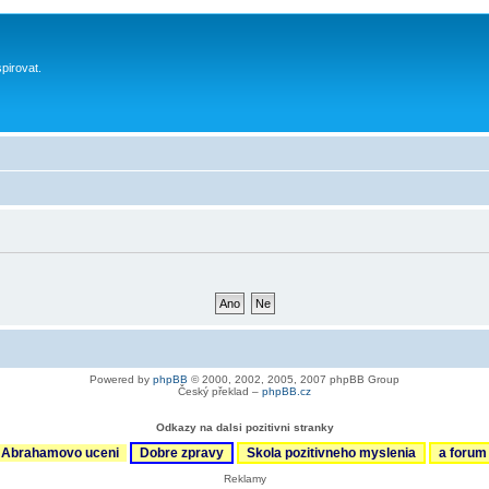
spirovat.
Powered by
phpBB
© 2000, 2002, 2005, 2007 phpBB Group
Český překlad –
phpBB.cz
Odkazy na dalsi pozitivni stranky
Abrahamovo uceni
Dobre zpravy
Skola pozitivneho myslenia
a foru
Reklamy