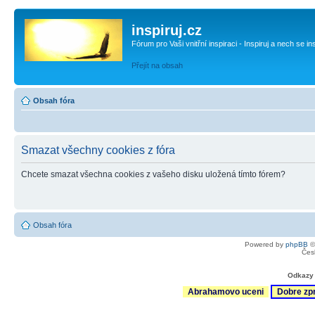
inspiruj.cz
Fórum pro Vaši vnitřní inspiraci - Inspiruj a nech se in
Přejít na obsah
Obsah fóra
Smazat všechny cookies z fóra
Chcete smazat všechna cookies z vašeho disku uložená tímto fórem?
Obsah fóra
Powered by
phpBB
©
Čes
Odkazy 
Abrahamovo uceni
Dobre zp