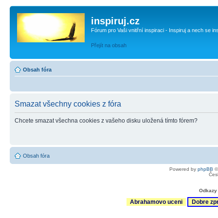
inspiruj.cz
Fórum pro Vaši vnitřní inspiraci - Inspiruj a nech se in
Přejít na obsah
Obsah fóra
Smazat všechny cookies z fóra
Chcete smazat všechna cookies z vašeho disku uložená tímto fórem?
Obsah fóra
Powered by
phpBB
©
Čes
Odkazy 
Abrahamovo uceni
Dobre zp