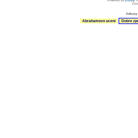
Powered by
phpBB
©
Čes
Odkazy 
Abrahamovo uceni
Dobre zp