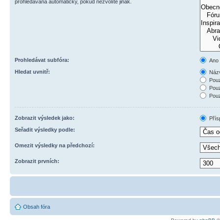
prohledávána automaticky, pokud nezvolíte jinak.
Prohledávat subfóra:
Ano
Hledat uvnitř:
Názv
Pouz
Pouz
Pouz
Zobrazit výsledek jako:
Přís
Seřadit výsledky podle:
Omezit výsledky na předchozí:
Zobrazit prvních:
Obsah fóra