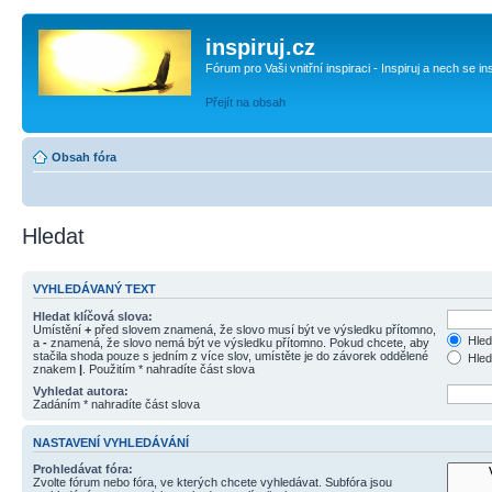
inspiruj.cz
Fórum pro Vaši vnitřní inspiraci - Inspiruj a nech se in
Přejít na obsah
Obsah fóra
Hledat
VYHLEDÁVANÝ TEXT
Hledat klíčová slova:
Umístění
+
před slovem znamená, že slovo musí být ve výsledku přítomno,
Hled
a
-
znamená, že slovo nemá být ve výsledku přítomno. Pokud chcete, aby
stačila shoda pouze s jedním z více slov, umístěte je do závorek oddělené
Hled
znakem
|
. Použitím * nahradíte část slova
Vyhledat autora:
Zadáním * nahradíte část slova
NASTAVENÍ VYHLEDÁVÁNÍ
Prohledávat fóra:
Zvolte fórum nebo fóra, ve kterých chcete vyhledávat. Subfóra jsou