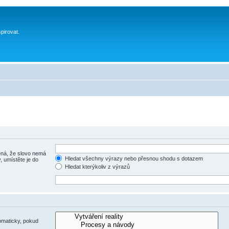
spirovat.
á, že slovo nemá
Hledat všechny výrazy nebo přesnou shodu s dotazem
, umístěte je do
Hledat kterýkoliv z výrazů
omaticky, pokud