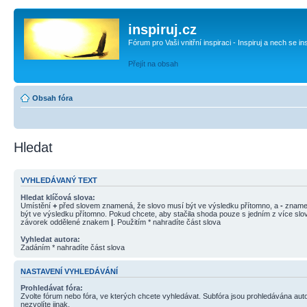
inspiruj.cz
Fórum pro Vaši vnitřní inspiraci - Inspiruj a nech se in
Přejít na obsah
Obsah fóra
Hledat
VYHLEDÁVANÝ TEXT
Hledat klíčová slova:
Umístění
+
před slovem znamená, že slovo musí být ve výsledku přítomno, a
-
znamen
být ve výsledku přítomno. Pokud chcete, aby stačila shoda pouze s jedním z více slov
závorek oddělené znakem
|
. Použitím * nahradíte část slova
Vyhledat autora:
Zadáním * nahradíte část slova
NASTAVENÍ VYHLEDÁVÁNÍ
Prohledávat fóra:
Zvolte fórum nebo fóra, ve kterých chcete vyhledávat. Subfóra jsou prohledávána aut
nezvolíte jinak.