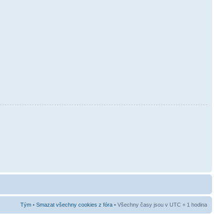
Tým
•
Smazat všechny cookies z fóra
• Všechny časy jsou v UTC + 1 hodina