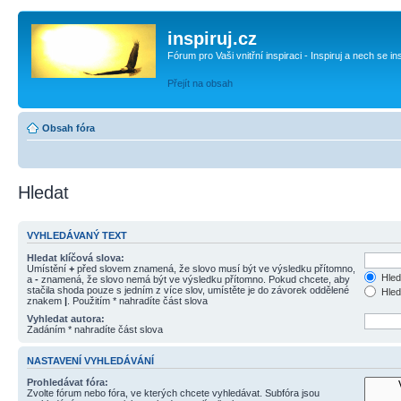
inspiruj.cz
Fórum pro Vaši vnitřní inspiraci - Inspiruj a nech se in
Přejít na obsah
Obsah fóra
Hledat
VYHLEDÁVANÝ TEXT
Hledat klíčová slova:
Umístění
+
před slovem znamená, že slovo musí být ve výsledku přítomno,
Hled
a
-
znamená, že slovo nemá být ve výsledku přítomno. Pokud chcete, aby
stačila shoda pouze s jedním z více slov, umístěte je do závorek oddělené
Hled
znakem
|
. Použitím * nahradíte část slova
Vyhledat autora:
Zadáním * nahradíte část slova
NASTAVENÍ VYHLEDÁVÁNÍ
Prohledávat fóra:
Zvolte fórum nebo fóra, ve kterých chcete vyhledávat. Subfóra jsou