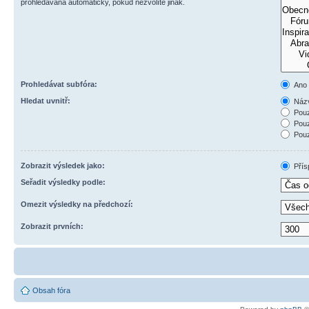
prohledávána automaticky, pokud nezvolíte jinak.
Prohledávat subfóra:
Ano
Hledat uvnitř:
Názv
Pouz
Pouz
Pouz
Zobrazit výsledek jako:
Přís
Seřadit výsledky podle:
Omezit výsledky na předchozí:
Zobrazit prvních:
Obsah fóra