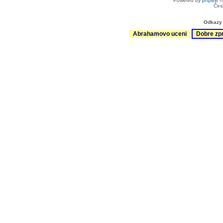
Powered by
phpBB
©
Čes
Odkazy 
Abrahamovo uceni
Dobre zp