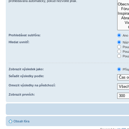
prohledávána automaticky, pokud nezvolíte jinak.
Prohledávat subfóra:
Ano
Hledat uvnitř:
Názv
Pouz
Pouz
Pouz
Zobrazit výsledek jako:
Přís
Seřadit výsledky podle:
Omezit výsledky na předchozí:
Zobrazit prvních:
Obsah fóra