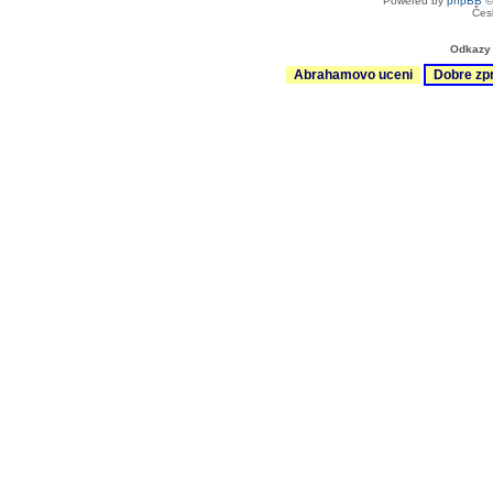
Powered by
phpBB
©
Čes
Odkazy 
Abrahamovo uceni
Dobre zp