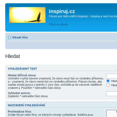
inspiruj.cz
Fórum pro Vaši vnitřní inspiraci - Inspiruj a nech se in
Přejít na obsah
Obsah fóra
Hledat
VYHLEDÁVANÝ TEXT
Hledat klíčová slova:
Umístění
+
před slovem znamená, že slovo musí být ve výsledku přítomno,
Hled
a
-
znamená, že slovo nemá být ve výsledku přítomno. Pokud chcete, aby
stačila shoda pouze s jedním z více slov, umístěte je do závorek oddělené
Hled
znakem
|
. Použitím * nahradíte část slova
Vyhledat autora:
Zadáním * nahradíte část slova
NASTAVENÍ VYHLEDÁVÁNÍ
Prohledávat fóra:
Zvolte fórum nebo fóra, ve kterých chcete vyhledávat. Subfóra jsou