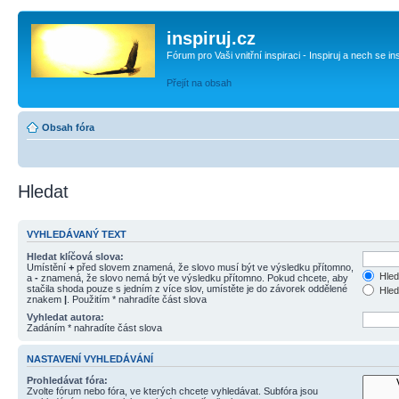
inspiruj.cz
Fórum pro Vaši vnitřní inspiraci - Inspiruj a nech se in
Přejít na obsah
Obsah fóra
Hledat
VYHLEDÁVANÝ TEXT
Hledat klíčová slova:
Umístění
+
před slovem znamená, že slovo musí být ve výsledku přítomno,
Hled
a
-
znamená, že slovo nemá být ve výsledku přítomno. Pokud chcete, aby
stačila shoda pouze s jedním z více slov, umístěte je do závorek oddělené
Hled
znakem
|
. Použitím * nahradíte část slova
Vyhledat autora:
Zadáním * nahradíte část slova
NASTAVENÍ VYHLEDÁVÁNÍ
Prohledávat fóra:
Zvolte fórum nebo fóra, ve kterých chcete vyhledávat. Subfóra jsou