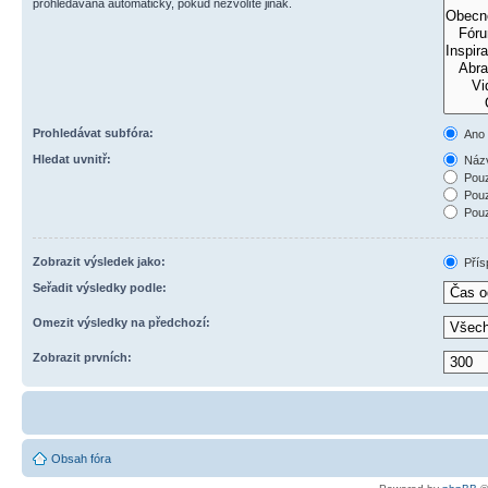
prohledávána automaticky, pokud nezvolíte jinak.
Prohledávat subfóra:
Ano
Hledat uvnitř:
Názv
Pouz
Pouz
Pouz
Zobrazit výsledek jako:
Přís
Seřadit výsledky podle:
Omezit výsledky na předchozí:
Zobrazit prvních:
Obsah fóra