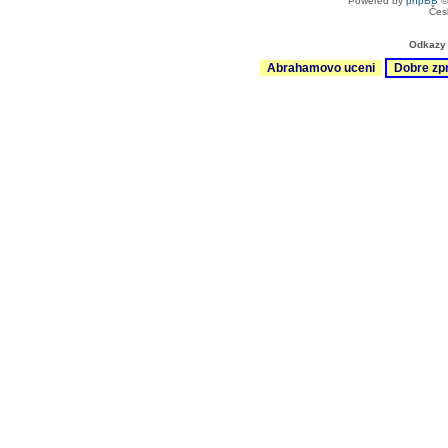
Powered by
phpBB
©
Čes
Odkazy 
Abrahamovo uceni
Dobre zp