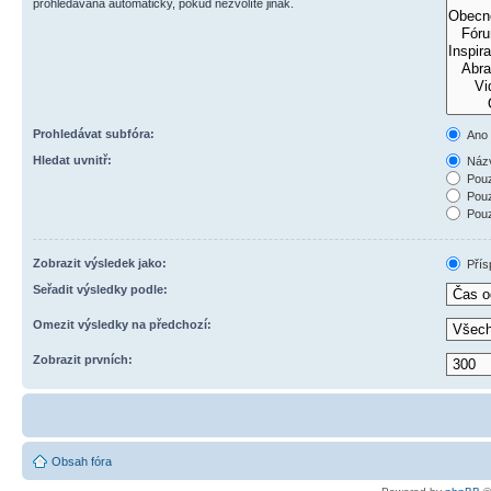
prohledávána automaticky, pokud nezvolíte jinak.
Prohledávat subfóra:
Ano
Hledat uvnitř:
Názv
Pouz
Pouz
Pouz
Zobrazit výsledek jako:
Přís
Seřadit výsledky podle:
Omezit výsledky na předchozí:
Zobrazit prvních:
Obsah fóra