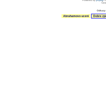
Powered by
phpBB
©
Čes
Odkazy 
Abrahamovo uceni
Dobre zp