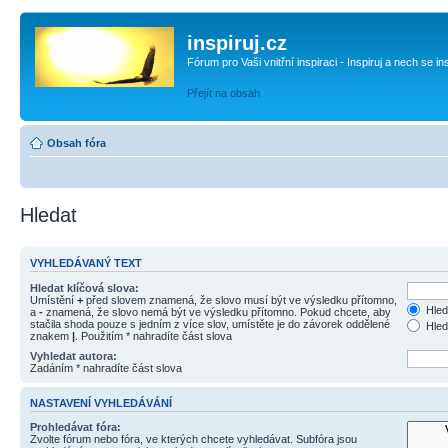
inspiruj.cz
Fórum pro Vaši vnitřní inspiraci - Inspiruj a nech se in
Přejít na obsah
Obsah fóra
Hledat
VYHLEDÁVANÝ TEXT
Hledat klíčová slova:
Umístění
+
před slovem znamená, že slovo musí být ve výsledku přítomno,
Hled
a
-
znamená, že slovo nemá být ve výsledku přítomno. Pokud chcete, aby
stačila shoda pouze s jedním z více slov, umístěte je do závorek oddělené
Hled
znakem
|
. Použitím * nahradíte část slova
Vyhledat autora:
Zadáním * nahradíte část slova
NASTAVENÍ VYHLEDÁVÁNÍ
Prohledávat fóra:
Zvolte fórum nebo fóra, ve kterých chcete vyhledávat. Subfóra jsou