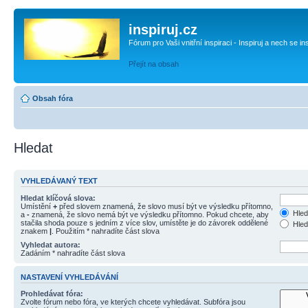
inspiruj.cz
Fórum pro Vaši vnitřní inspiraci - Inspiruj a nech se in
Přejít na obsah
Obsah fóra
Hledat
VYHLEDÁVANÝ TEXT
Hledat klíčová slova:
Umístění
+
před slovem znamená, že slovo musí být ve výsledku přítomno,
Hled
a
-
znamená, že slovo nemá být ve výsledku přítomno. Pokud chcete, aby
stačila shoda pouze s jedním z více slov, umístěte je do závorek oddělené
Hled
znakem
|
. Použitím * nahradíte část slova
Vyhledat autora:
Zadáním * nahradíte část slova
NASTAVENÍ VYHLEDÁVÁNÍ
Prohledávat fóra:
Zvolte fórum nebo fóra, ve kterých chcete vyhledávat. Subfóra jsou