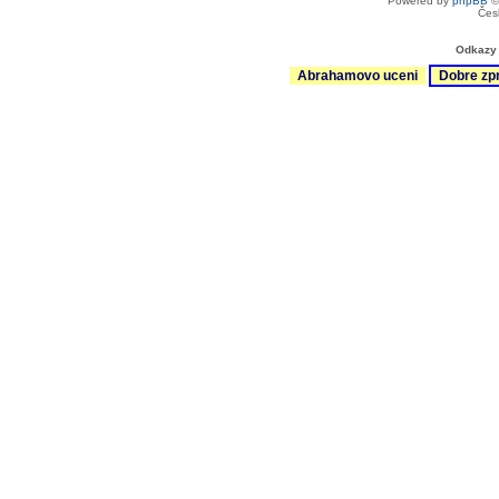
Powered by
phpBB
©
Čes
Odkazy 
Abrahamovo uceni
Dobre zp