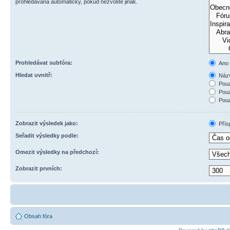
prohledávána automaticky, pokud nezvolíte jinak.
Prohledávat subfóra:
Ano
Hledat uvnitř:
Názv
Pouz
Pouz
Pouz
Zobrazit výsledek jako:
Přís
Seřadit výsledky podle:
Omezit výsledky na předchozí:
Zobrazit prvních:
Obsah fóra