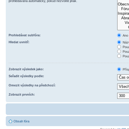
prohledávána automaticky, pokud nezvolíte jinak.
Prohledávat subfóra:
Ano
Hledat uvnitř:
Názv
Pouz
Pouz
Pouz
Zobrazit výsledek jako:
Přís
Seřadit výsledky podle:
Omezit výsledky na předchozí:
Zobrazit prvních:
Obsah fóra