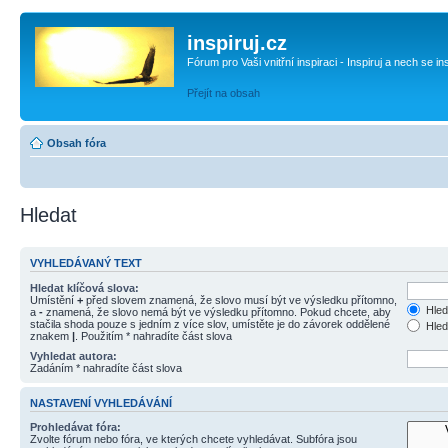
inspiruj.cz
Fórum pro Vaši vnitřní inspiraci - Inspiruj a nech se in
Přejít na obsah
Obsah fóra
Hledat
VYHLEDÁVANÝ TEXT
Hledat klíčová slova:
Umístění
+
před slovem znamená, že slovo musí být ve výsledku přítomno,
Hled
a
-
znamená, že slovo nemá být ve výsledku přítomno. Pokud chcete, aby
stačila shoda pouze s jedním z více slov, umístěte je do závorek oddělené
Hled
znakem
|
. Použitím * nahradíte část slova
Vyhledat autora:
Zadáním * nahradíte část slova
NASTAVENÍ VYHLEDÁVÁNÍ
Prohledávat fóra:
Zvolte fórum nebo fóra, ve kterých chcete vyhledávat. Subfóra jsou