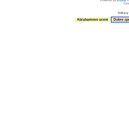
Powered by
phpBB
©
Čes
Odkazy 
Abrahamovo uceni
Dobre zp