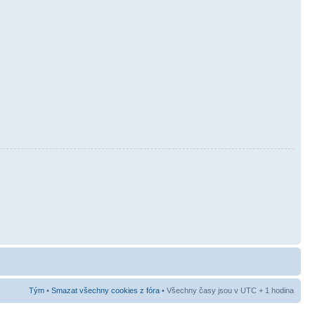
Tým
•
Smazat všechny cookies z fóra
• Všechny časy jsou v UTC + 1 hodina