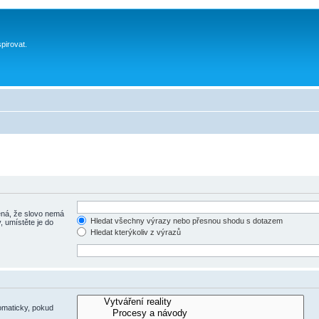
spirovat.
á, že slovo nemá
Hledat všechny výrazy nebo přesnou shodu s dotazem
, umístěte je do
Hledat kterýkoliv z výrazů
omaticky, pokud