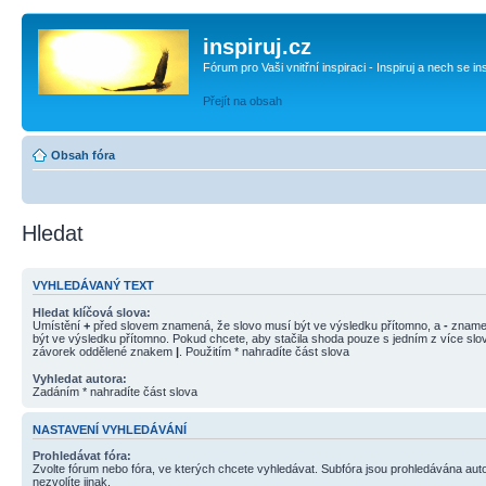
inspiruj.cz
Fórum pro Vaši vnitřní inspiraci - Inspiruj a nech se in
Přejít na obsah
Obsah fóra
Hledat
VYHLEDÁVANÝ TEXT
Hledat klíčová slova:
Umístění
+
před slovem znamená, že slovo musí být ve výsledku přítomno, a
-
znamen
být ve výsledku přítomno. Pokud chcete, aby stačila shoda pouze s jedním z více slov
závorek oddělené znakem
|
. Použitím * nahradíte část slova
Vyhledat autora:
Zadáním * nahradíte část slova
NASTAVENÍ VYHLEDÁVÁNÍ
Prohledávat fóra:
Zvolte fórum nebo fóra, ve kterých chcete vyhledávat. Subfóra jsou prohledávána aut
nezvolíte jinak.