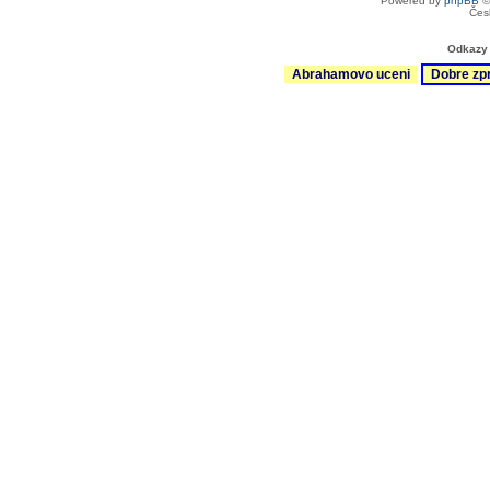
Powered by
phpBB
©
Čes
Odkazy 
Abrahamovo uceni
Dobre zp