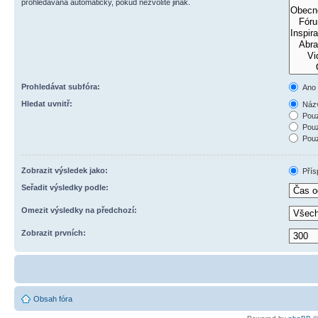
prohledávána automaticky, pokud nezvolíte jinak.
Prohledávat subfóra:
Ano
Hledat uvnitř:
Názv
Pouz
Pouz
Pouz
Zobrazit výsledek jako:
Přís
Seřadit výsledky podle:
Omezit výsledky na předchozí:
Zobrazit prvních:
Obsah fóra