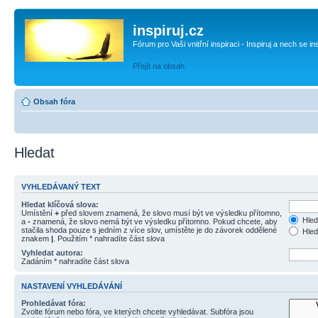
inspiruj.cz
Fórum pro Vaši vnitřní inspiraci - Inspiruj a nech se in
Přejít na obsah
Obsah fóra
Hledat
VYHLEDÁVANÝ TEXT
Hledat klíčová slova:
Umístění
+
před slovem znamená, že slovo musí být ve výsledku přítomno,
Hled
a
-
znamená, že slovo nemá být ve výsledku přítomno. Pokud chcete, aby
stačila shoda pouze s jedním z více slov, umístěte je do závorek oddělené
Hled
znakem
|
. Použitím * nahradíte část slova
Vyhledat autora:
Zadáním * nahradíte část slova
NASTAVENÍ VYHLEDÁVÁNÍ
Prohledávat fóra:
Zvolte fórum nebo fóra, ve kterých chcete vyhledávat. Subfóra jsou