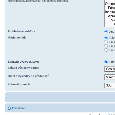
prohledávána automaticky, pokud nezvolíte jinak.
Prohledávat subfóra:
Ano
Hledat uvnitř:
Názv
Pouz
Pouz
Pouz
Zobrazit výsledek jako:
Přís
Seřadit výsledky podle:
Omezit výsledky na předchozí:
Zobrazit prvních:
Obsah fóra