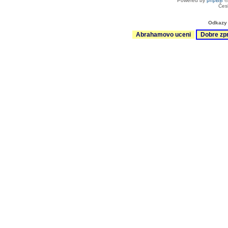
Powered by
phpBB
©
Čes
Odkazy 
Abrahamovo uceni
Dobre zp