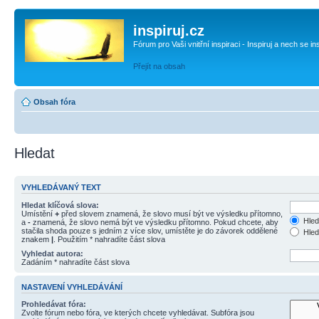
inspiruj.cz
Fórum pro Vaši vnitřní inspiraci - Inspiruj a nech se in
Přejít na obsah
Obsah fóra
Hledat
VYHLEDÁVANÝ TEXT
Hledat klíčová slova:
Umístění
+
před slovem znamená, že slovo musí být ve výsledku přítomno,
Hled
a
-
znamená, že slovo nemá být ve výsledku přítomno. Pokud chcete, aby
stačila shoda pouze s jedním z více slov, umístěte je do závorek oddělené
Hled
znakem
|
. Použitím * nahradíte část slova
Vyhledat autora:
Zadáním * nahradíte část slova
NASTAVENÍ VYHLEDÁVÁNÍ
Prohledávat fóra:
Zvolte fórum nebo fóra, ve kterých chcete vyhledávat. Subfóra jsou