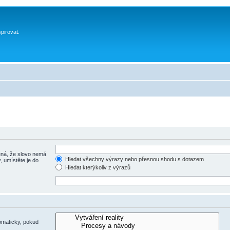
spirovat.
á, že slovo nemá
Hledat všechny výrazy nebo přesnou shodu s dotazem
, umístěte je do
Hledat kterýkoliv z výrazů
omaticky, pokud