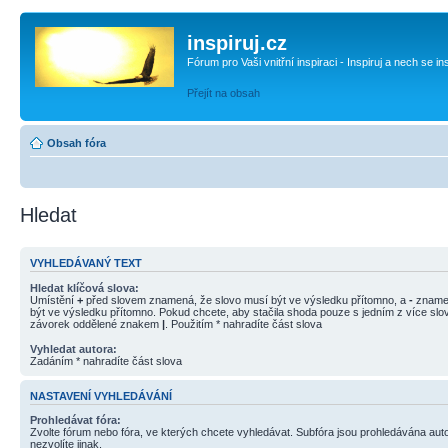
inspiruj.cz
Fórum pro Vaši vnitřní inspiraci - Inspiruj a nech se in
Přejít na obsah
Obsah fóra
Hledat
VYHLEDÁVANÝ TEXT
Hledat klíčová slova:
Umístění
+
před slovem znamená, že slovo musí být ve výsledku přítomno, a
-
znamen
být ve výsledku přítomno. Pokud chcete, aby stačila shoda pouze s jedním z více slov
závorek oddělené znakem
|
. Použitím * nahradíte část slova
Vyhledat autora:
Zadáním * nahradíte část slova
NASTAVENÍ VYHLEDÁVÁNÍ
Prohledávat fóra:
Zvolte fórum nebo fóra, ve kterých chcete vyhledávat. Subfóra jsou prohledávána aut
nezvolíte jinak.