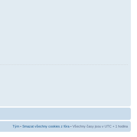
Tým
•
Smazat všechny cookies z fóra
• Všechny časy jsou v UTC + 1 hodina