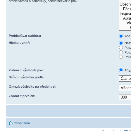
prohledávána automaticky, pokud nezvolíte jinak.
Prohledávat subfóra:
Ano
Hledat uvnitř:
Názv
Pouz
Pouz
Pouz
Zobrazit výsledek jako:
Přís
Seřadit výsledky podle:
Omezit výsledky na předchozí:
Zobrazit prvních:
Obsah fóra