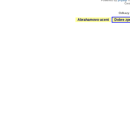
Powered by
phpBB
©
Čes
Odkazy 
Abrahamovo uceni
Dobre zp