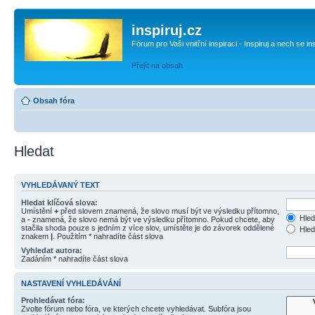
inspiruj.cz
Fórum pro Vaši vnitřní inspiraci - Inspiruj a nech se in
Přejít na obsah
Obsah fóra
Hledat
VYHLEDÁVANÝ TEXT
Hledat klíčová slova:
Umístění
+
před slovem znamená, že slovo musí být ve výsledku přítomno,
Hled
a
-
znamená, že slovo nemá být ve výsledku přítomno. Pokud chcete, aby
stačila shoda pouze s jedním z více slov, umístěte je do závorek oddělené
Hled
znakem
|
. Použitím * nahradíte část slova
Vyhledat autora:
Zadáním * nahradíte část slova
NASTAVENÍ VYHLEDÁVÁNÍ
Prohledávat fóra:
Zvolte fórum nebo fóra, ve kterých chcete vyhledávat. Subfóra jsou