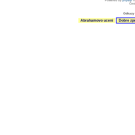
Powered by
phpBB
©
Čes
Odkazy 
Abrahamovo uceni
Dobre zp