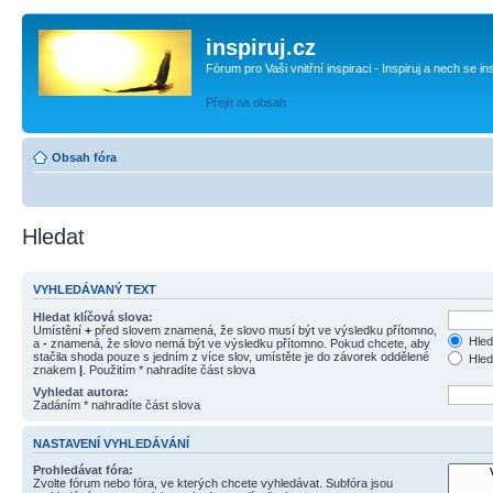
inspiruj.cz
Fórum pro Vaši vnitřní inspiraci - Inspiruj a nech se in
Přejít na obsah
Obsah fóra
Hledat
VYHLEDÁVANÝ TEXT
Hledat klíčová slova:
Umístění
+
před slovem znamená, že slovo musí být ve výsledku přítomno,
Hled
a
-
znamená, že slovo nemá být ve výsledku přítomno. Pokud chcete, aby
stačila shoda pouze s jedním z více slov, umístěte je do závorek oddělené
Hled
znakem
|
. Použitím * nahradíte část slova
Vyhledat autora:
Zadáním * nahradíte část slova
NASTAVENÍ VYHLEDÁVÁNÍ
Prohledávat fóra:
Zvolte fórum nebo fóra, ve kterých chcete vyhledávat. Subfóra jsou