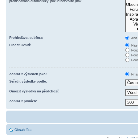
prohledávána automaticky, pokud nezvolíte jinak.
Prohledávat subfóra:
Ano
Hledat uvnitř:
Názv
Pouz
Pouz
Pouz
Zobrazit výsledek jako:
Přís
Seřadit výsledky podle:
Omezit výsledky na předchozí:
Zobrazit prvních:
Obsah fóra