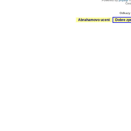
Powered by
phpBB
©
Čes
Odkazy 
Abrahamovo uceni
Dobre zp