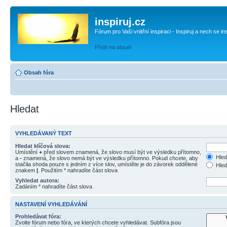
inspiruj.cz
Fórum pro Vaši vnitřní inspiraci - Inspiruj a nech se in
Přejít na obsah
Obsah fóra
Hledat
VYHLEDÁVANÝ TEXT
Hledat klíčová slova:
Umístění
+
před slovem znamená, že slovo musí být ve výsledku přítomno,
Hled
a
-
znamená, že slovo nemá být ve výsledku přítomno. Pokud chcete, aby
stačila shoda pouze s jedním z více slov, umístěte je do závorek oddělené
Hled
znakem
|
. Použitím * nahradíte část slova
Vyhledat autora:
Zadáním * nahradíte část slova
NASTAVENÍ VYHLEDÁVÁNÍ
Prohledávat fóra:
Zvolte fórum nebo fóra, ve kterých chcete vyhledávat. Subfóra jsou