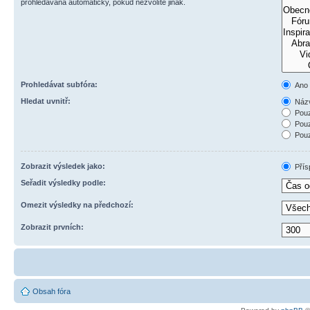
prohledávána automaticky, pokud nezvolíte jinak.
Prohledávat subfóra:
Ano
Hledat uvnitř:
Názv
Pouz
Pouz
Pouz
Zobrazit výsledek jako:
Přís
Seřadit výsledky podle:
Omezit výsledky na předchozí:
Zobrazit prvních:
Obsah fóra