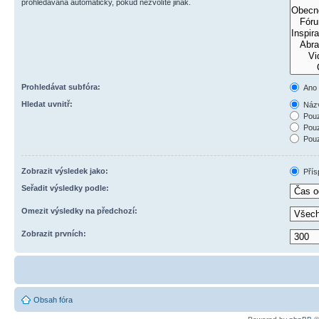
prohledávána automaticky, pokud nezvolíte jinak.
Prohledávat subfóra:
Ano
Hledat uvnitř:
Názv
Pouz
Pouz
Pouz
Zobrazit výsledek jako:
Přís
Seřadit výsledky podle:
Omezit výsledky na předchozí:
Zobrazit prvních:
Obsah fóra