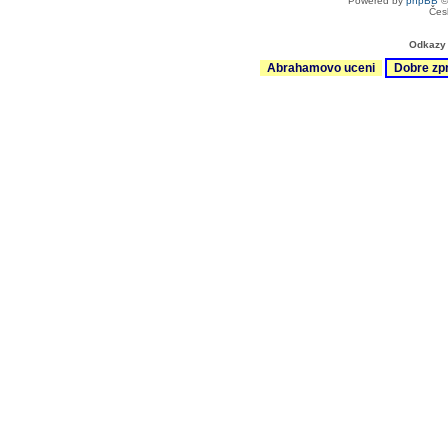
Powered by
phpBB
©
Čes
Odkazy 
Abrahamovo uceni
Dobre zp