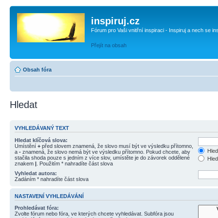
inspiruj.cz
Fórum pro Vaši vnitřní inspiraci - Inspiruj a nech se in
Přejít na obsah
Obsah fóra
Hledat
VYHLEDÁVANÝ TEXT
Hledat klíčová slova:
Umístění
+
před slovem znamená, že slovo musí být ve výsledku přítomno,
Hled
a
-
znamená, že slovo nemá být ve výsledku přítomno. Pokud chcete, aby
stačila shoda pouze s jedním z více slov, umístěte je do závorek oddělené
Hled
znakem
|
. Použitím * nahradíte část slova
Vyhledat autora:
Zadáním * nahradíte část slova
NASTAVENÍ VYHLEDÁVÁNÍ
Prohledávat fóra:
Zvolte fórum nebo fóra, ve kterých chcete vyhledávat. Subfóra jsou