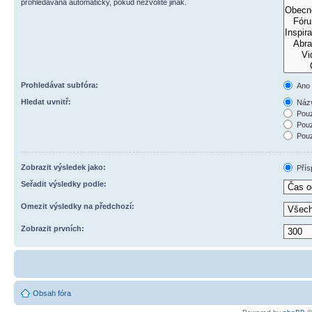
prohledávána automaticky, pokud nezvolíte jinak.
Prohledávat subfóra:
Ano
Hledat uvnitř:
Názv
Pouz
Pouz
Pouz
Zobrazit výsledek jako:
Přís
Seřadit výsledky podle:
Omezit výsledky na předchozí:
Zobrazit prvních:
Obsah fóra