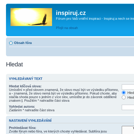
inspiruj.cz
Fórum pro Vaši vnitřní inspiraci - Inspiruj a nech se in
Přejít na obsah
Obsah fóra
Hledat
VYHLEDÁVANÝ TEXT
Hledat klíčová slova:
Umístění
+
před slovem znamená, že slovo musí být ve výsledku přítomno,
Hled
a
-
znamená, že slovo nemá být ve výsledku přítomno. Pokud chcete, aby
stačila shoda pouze s jedním z více slov, umístěte je do závorek oddělené
Hled
znakem
|
. Použitím * nahradíte část slova
Vyhledat autora:
Zadáním * nahradíte část slova
NASTAVENÍ VYHLEDÁVÁNÍ
Prohledávat fóra:
Zvolte fórum nebo fóra, ve kterých chcete vyhledávat. Subfóra jsou