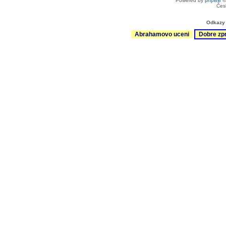
Powered by
phpBB
©
Čes
Odkazy 
Abrahamovo uceni
Dobre zp