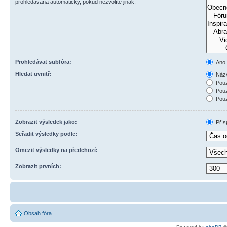
prohledávána automaticky, pokud nezvolíte jinak.
Prohledávat subfóra:
Ano
Hledat uvnitř:
Názv
Pouz
Pouz
Pouz
Zobrazit výsledek jako:
Přís
Seřadit výsledky podle:
Omezit výsledky na předchozí:
Zobrazit prvních:
Obsah fóra