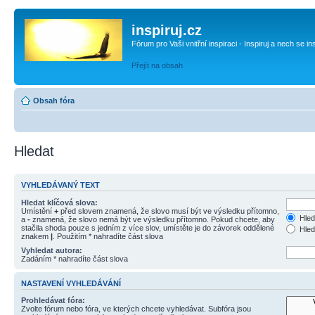
inspiruj.cz
Fórum pro Vaši vnitřní inspiraci - Inspiruj a nech se in
Přejít na obsah
Obsah fóra
Hledat
VYHLEDÁVANÝ TEXT
Hledat klíčová slova:
Umístění
+
před slovem znamená, že slovo musí být ve výsledku přítomno,
Hled
a
-
znamená, že slovo nemá být ve výsledku přítomno. Pokud chcete, aby
stačila shoda pouze s jedním z více slov, umístěte je do závorek oddělené
Hled
znakem
|
. Použitím * nahradíte část slova
Vyhledat autora:
Zadáním * nahradíte část slova
NASTAVENÍ VYHLEDÁVÁNÍ
Prohledávat fóra:
Zvolte fórum nebo fóra, ve kterých chcete vyhledávat. Subfóra jsou