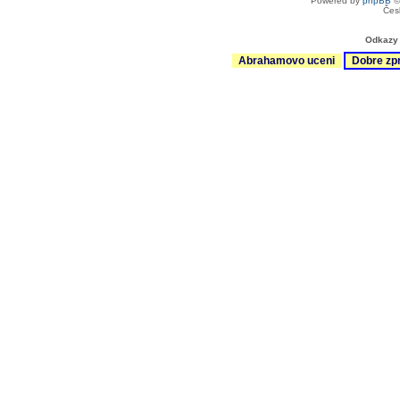
Powered by
phpBB
©
Čes
Odkazy 
Abrahamovo uceni
Dobre zp