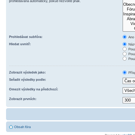
prohledávána automaticky, pokud nezvolíte jinak.
Prohledávat subfóra:
Ano
Hledat uvnitř:
Názv
Pouz
Pouz
Pouz
Zobrazit výsledek jako:
Přís
Seřadit výsledky podle:
Omezit výsledky na předchozí:
Zobrazit prvních:
Obsah fóra