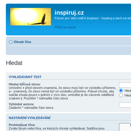
inspiruj.cz
Fórum pro Vaši vnitřní inspiraci - Inspiruj a nech se in
Přejít na obsah
Obsah fóra
Hledat
VYHLEDÁVANÝ TEXT
Hledat klíčová slova:
Umístění
+
před slovem znamená, že slovo musí být ve výsledku přítomno,
Hled
a
-
znamená, že slovo nemá být ve výsledku přítomno. Pokud chcete, aby
stačila shoda pouze s jedním z více slov, umístěte je do závorek oddělené
Hled
znakem
|
. Použitím * nahradíte část slova
Vyhledat autora:
Zadáním * nahradíte část slova
NASTAVENÍ VYHLEDÁVÁNÍ
Prohledávat fóra:
Zvolte fórum nebo fóra, ve kterých chcete vyhledávat. Subfóra jsou