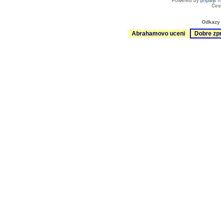
Powered by
phpBB
©
Čes
Odkazy 
Abrahamovo uceni
Dobre zp