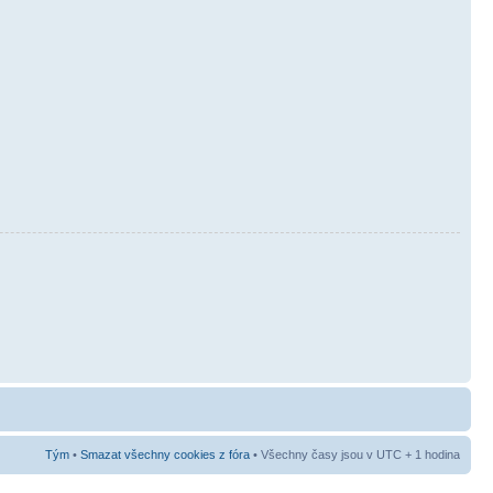
Tým
•
Smazat všechny cookies z fóra
• Všechny časy jsou v UTC + 1 hodina