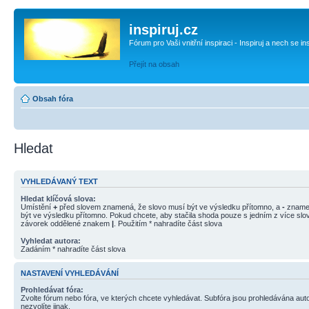
inspiruj.cz
Fórum pro Vaši vnitřní inspiraci - Inspiruj a nech se in
Přejít na obsah
Obsah fóra
Hledat
VYHLEDÁVANÝ TEXT
Hledat klíčová slova:
Umístění
+
před slovem znamená, že slovo musí být ve výsledku přítomno, a
-
znamen
být ve výsledku přítomno. Pokud chcete, aby stačila shoda pouze s jedním z více slov
závorek oddělené znakem
|
. Použitím * nahradíte část slova
Vyhledat autora:
Zadáním * nahradíte část slova
NASTAVENÍ VYHLEDÁVÁNÍ
Prohledávat fóra:
Zvolte fórum nebo fóra, ve kterých chcete vyhledávat. Subfóra jsou prohledávána aut
nezvolíte jinak.