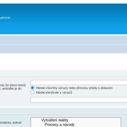
spirovat.
á, že slovo nemá
Hledat všechny výrazy nebo přesnou shodu s dotazem
, umístěte je do
Hledat kterýkoliv z výrazů
omaticky, pokud