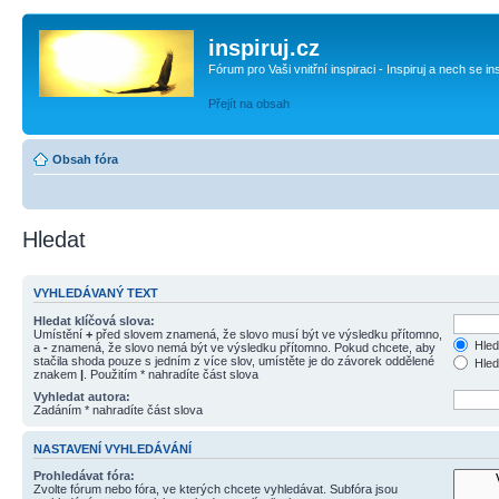
inspiruj.cz
Fórum pro Vaši vnitřní inspiraci - Inspiruj a nech se in
Přejít na obsah
Obsah fóra
Hledat
VYHLEDÁVANÝ TEXT
Hledat klíčová slova:
Umístění
+
před slovem znamená, že slovo musí být ve výsledku přítomno,
Hled
a
-
znamená, že slovo nemá být ve výsledku přítomno. Pokud chcete, aby
stačila shoda pouze s jedním z více slov, umístěte je do závorek oddělené
Hled
znakem
|
. Použitím * nahradíte část slova
Vyhledat autora:
Zadáním * nahradíte část slova
NASTAVENÍ VYHLEDÁVÁNÍ
Prohledávat fóra:
Zvolte fórum nebo fóra, ve kterých chcete vyhledávat. Subfóra jsou