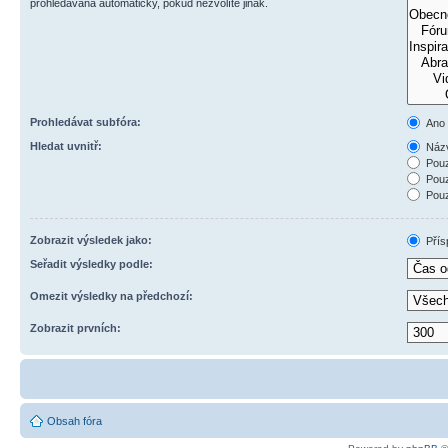
prohledávána automaticky, pokud nezvolíte jinak.
Prohledávat subfóra:
Ano
Hledat uvnitř:
Názv
Pouz
Pouz
Pouz
Zobrazit výsledek jako:
Přís
Seřadit výsledky podle:
Omezit výsledky na předchozí:
Zobrazit prvních:
Obsah fóra