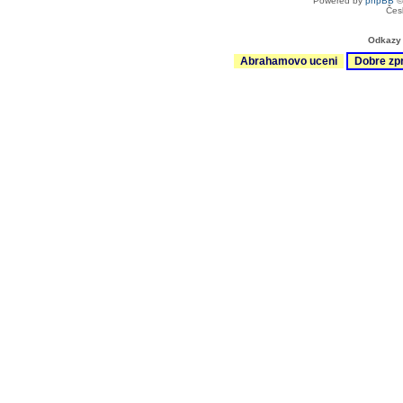
Powered by
phpBB
©
Čes
Odkazy 
Abrahamovo uceni
Dobre zp