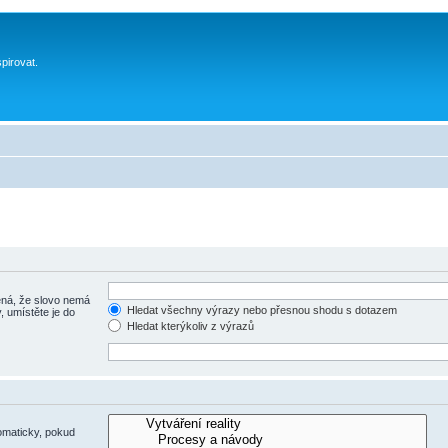
spirovat.
á, že slovo nemá
Hledat všechny výrazy nebo přesnou shodu s dotazem
, umístěte je do
Hledat kterýkoliv z výrazů
omaticky, pokud