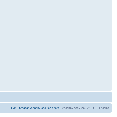
Tým
•
Smazat všechny cookies z fóra
• Všechny časy jsou v UTC + 1 hodina