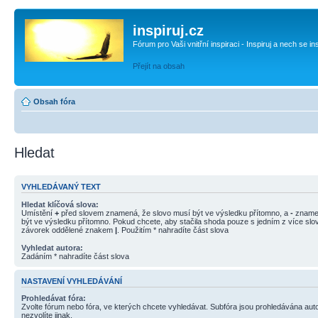
inspiruj.cz
Fórum pro Vaši vnitřní inspiraci - Inspiruj a nech se in
Přejít na obsah
Obsah fóra
Hledat
VYHLEDÁVANÝ TEXT
Hledat klíčová slova:
Umístění
+
před slovem znamená, že slovo musí být ve výsledku přítomno, a
-
znamen
být ve výsledku přítomno. Pokud chcete, aby stačila shoda pouze s jedním z více slov
závorek oddělené znakem
|
. Použitím * nahradíte část slova
Vyhledat autora:
Zadáním * nahradíte část slova
NASTAVENÍ VYHLEDÁVÁNÍ
Prohledávat fóra:
Zvolte fórum nebo fóra, ve kterých chcete vyhledávat. Subfóra jsou prohledávána aut
nezvolíte jinak.