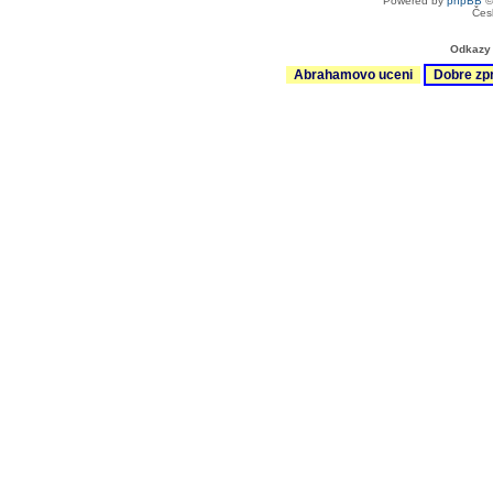
Powered by
phpBB
©
Čes
Odkazy 
Abrahamovo uceni
Dobre zp