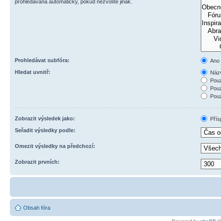
prohledávána automaticky, pokud nezvolíte jinak.
Prohledávat subfóra:
Ano
Hledat uvnitř:
Názv
Pouz
Pouz
Pouz
Zobrazit výsledek jako:
Přís
Seřadit výsledky podle:
Omezit výsledky na předchozí:
Zobrazit prvních:
Obsah fóra