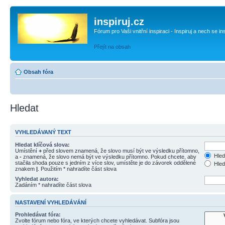
inspiruj.cz
Fórum pro Vaši vnitřní inspiraci - Inspiruj a nech se in
Přejít na obsah
Obsah fóra
Hledat
VYHLEDÁVANÝ TEXT
Hledat klíčová slova:
Umístění
+
před slovem znamená, že slovo musí být ve výsledku přítomno,
Hled
a
-
znamená, že slovo nemá být ve výsledku přítomno. Pokud chcete, aby
stačila shoda pouze s jedním z více slov, umístěte je do závorek oddělené
Hled
znakem
|
. Použitím * nahradíte část slova
Vyhledat autora:
Zadáním * nahradíte část slova
NASTAVENÍ VYHLEDÁVÁNÍ
Prohledávat fóra:
Zvolte fórum nebo fóra, ve kterých chcete vyhledávat. Subfóra jsou