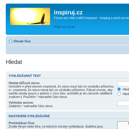
inspiruj.cz
Fórum pro Vaši vnitřní inspiraci - Inspiruj a nech se in
Přejít na obsah
Obsah fóra
Hledat
VYHLEDÁVANÝ TEXT
Hledat klíčová slova:
Umístění
+
před slovem znamená, že slovo musí být ve výsledku přítomno,
Hled
a
-
znamená, že slovo nemá být ve výsledku přítomno. Pokud chcete, aby
stačila shoda pouze s jedním z více slov, umístěte je do závorek oddělené
Hled
znakem
|
. Použitím * nahradíte část slova
Vyhledat autora:
Zadáním * nahradíte část slova
NASTAVENÍ VYHLEDÁVÁNÍ
Prohledávat fóra:
Zvolte fórum nebo fóra, ve kterých chcete vyhledávat. Subfóra jsou