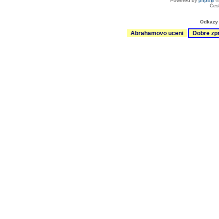
Powered by
phpBB
©
Čes
Odkazy 
Abrahamovo uceni
Dobre zp