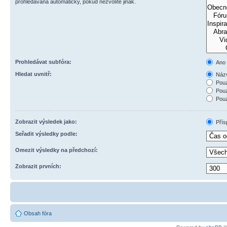
prohledávána automaticky, pokud nezvolíte jinak.
Prohledávat subfóra:
Ano
Hledat uvnitř:
Názv
Pouz
Pouz
Pouz
Zobrazit výsledek jako:
Přís
Seřadit výsledky podle:
Omezit výsledky na předchozí:
Zobrazit prvních:
Obsah fóra