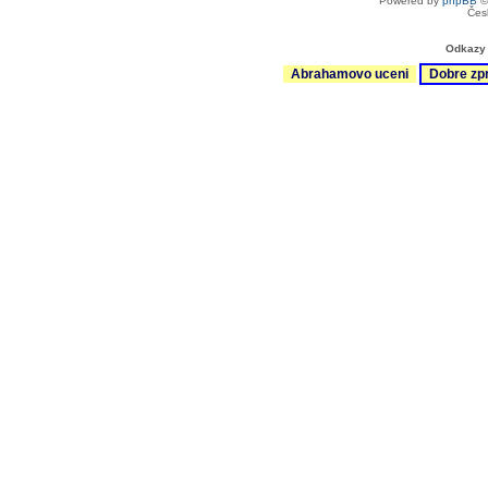
Powered by
phpBB
©
Čes
Odkazy 
Abrahamovo uceni
Dobre zp