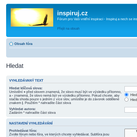
inspiruj.cz
Fórum pro Vaši vnitřní inspiraci - Inspiruj a nech se in
Přejít na obsah
Obsah fóra
Hledat
VYHLEDÁVANÝ TEXT
Hledat klíčová slova:
Umístění
+
před slovem znamená, že slovo musí být ve výsledku přítomno,
Hled
a
-
znamená, že slovo nemá být ve výsledku přítomno. Pokud chcete, aby
stačila shoda pouze s jedním z více slov, umístěte je do závorek oddělené
Hled
znakem
|
. Použitím * nahradíte část slova
Vyhledat autora:
Zadáním * nahradíte část slova
NASTAVENÍ VYHLEDÁVÁNÍ
Prohledávat fóra:
Zvolte fórum nebo fóra, ve kterých chcete vyhledávat. Subfóra jsou