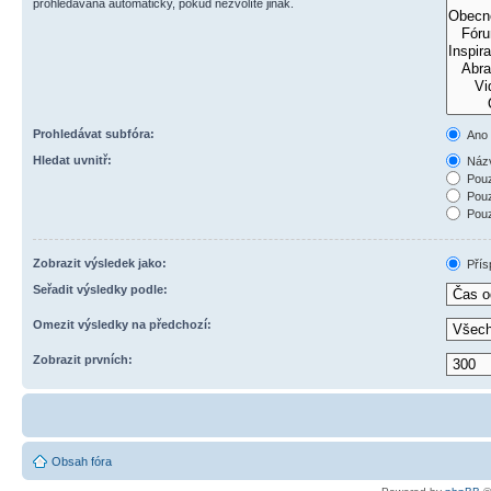
prohledávána automaticky, pokud nezvolíte jinak.
Prohledávat subfóra:
Ano
Hledat uvnitř:
Názv
Pouz
Pouz
Pouz
Zobrazit výsledek jako:
Přís
Seřadit výsledky podle:
Omezit výsledky na předchozí:
Zobrazit prvních:
Obsah fóra