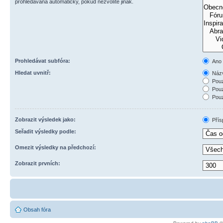
prohledávána automaticky, pokud nezvolíte jinak.
Prohledávat subfóra:
Ano
Hledat uvnitř:
Názv
Pouz
Pouz
Pouz
Zobrazit výsledek jako:
Přís
Seřadit výsledky podle:
Omezit výsledky na předchozí:
Zobrazit prvních:
Obsah fóra