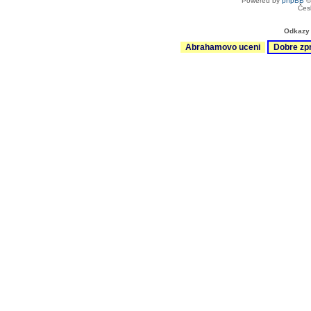
Powered by
phpBB
©
Čes
Odkazy 
Abrahamovo uceni
Dobre zp