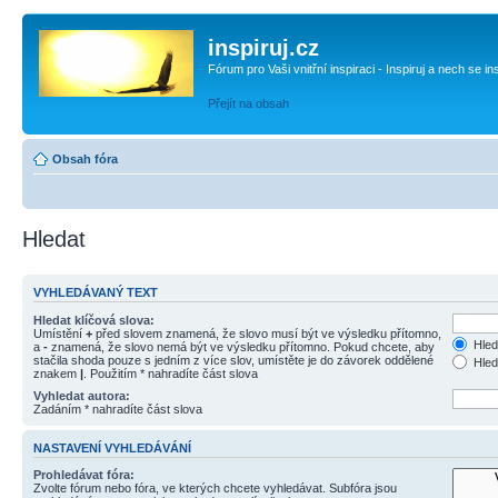
inspiruj.cz
Fórum pro Vaši vnitřní inspiraci - Inspiruj a nech se in
Přejít na obsah
Obsah fóra
Hledat
VYHLEDÁVANÝ TEXT
Hledat klíčová slova:
Umístění
+
před slovem znamená, že slovo musí být ve výsledku přítomno,
Hled
a
-
znamená, že slovo nemá být ve výsledku přítomno. Pokud chcete, aby
stačila shoda pouze s jedním z více slov, umístěte je do závorek oddělené
Hled
znakem
|
. Použitím * nahradíte část slova
Vyhledat autora:
Zadáním * nahradíte část slova
NASTAVENÍ VYHLEDÁVÁNÍ
Prohledávat fóra:
Zvolte fórum nebo fóra, ve kterých chcete vyhledávat. Subfóra jsou